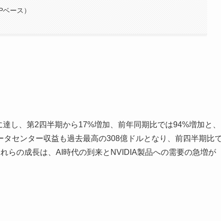
Pベース）
ドルに達し、第2四半期から17%増加、前年同期比では94%増加と、
タセンター収益も過去最高の308億ドルとなり、前四半期比
れらの成長は、AI時代の到来とNVIDIA製品への需要の急増が