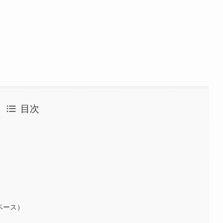
目次
ベース）