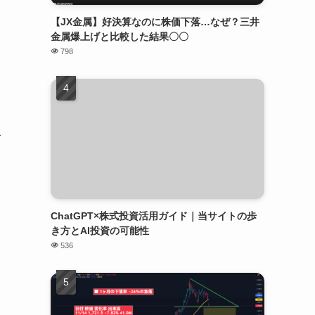
【JX金属】好決算なのに株価下落…なぜ？三井
金属爆上げと比較した結果〇〇
798
と
水
ー
ChatGPT×株式投資活用ガイド｜当サイトの歩
き方とAI投資の可能性
536