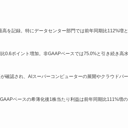
最高を記録。特にデータセンター部門では前年同期比112%増
期比0.6ポイント増加。非GAAPベースでは75.0%と引き続き高
の高い需要が確認され、AIスーパーコンピューターの展開やクラウドパ
。GAAPベースの希薄化後1株当たり利益は前年同期比111%増の